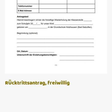
RÜcktrittsantrag, freiwillig